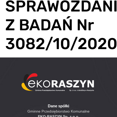
SPRAWOZDAN
Z BADAŃ Nr
3082/10/2020
Dane spółki
Gminne Przedsiębiorstwo Komunalne
EKO-RASZYN Sp. z o.o.