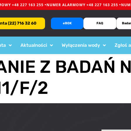
WY +48 227 163 255 •
NUMER ALARMOWY +48 227 163 255 •
NUMER
enta (22) 716 32 60
eBOK
FAQ
Bada
nta
Aktualności
Wyłączenia wody
Zgłoś 
NIE Z BADAŃ N
1/F/2