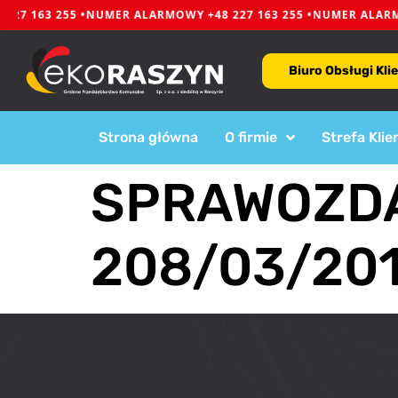
27 163 255 •
NUMER ALARMOWY +48 227 163 255 •
NUMER ALARMO
Biuro Obsługi Kli
Strona główna
O firmie
Strefa Klie
SPRAWOZDA
208/03/201