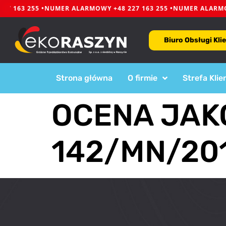
7 163 255 •
NUMER ALARMOWY +48 227 163 255 •
NUMER ALARMOWY
Biuro Obsługi Kli
Strona główna
O firmie
Strefa Klie
OCENA JAKO
142/MN/20