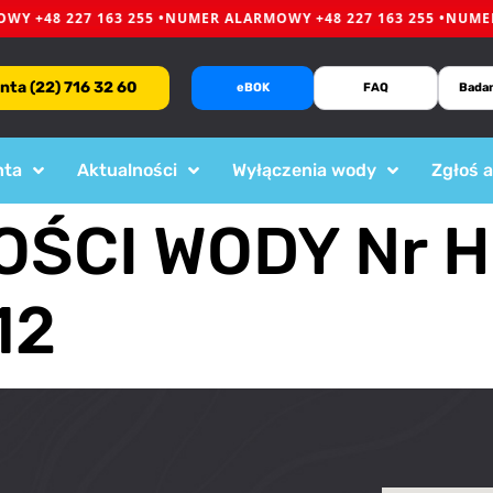
 +48 227 163 255 •
NUMER ALARMOWY +48 227 163 255 •
NUMER 
enta (22) 716 32 60
eBOK
FAQ
Bada
nta
Aktualności
Wyłączenia wody
Zgłoś 
ŚCI WODY Nr 
12