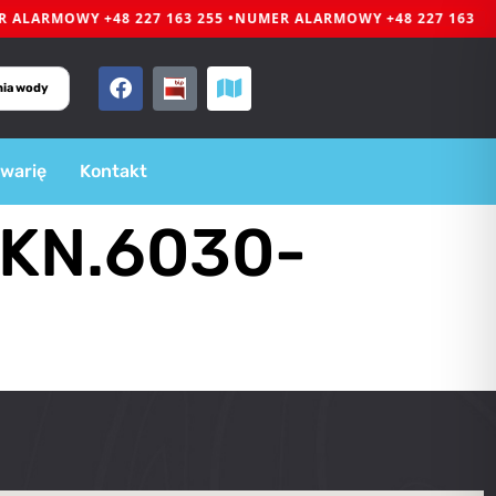
ALARMOWY +48 227 163 255 •
NUMER ALARMOWY +48 227 163 255
nia wody
awarię
Kontakt
HKN.6030-